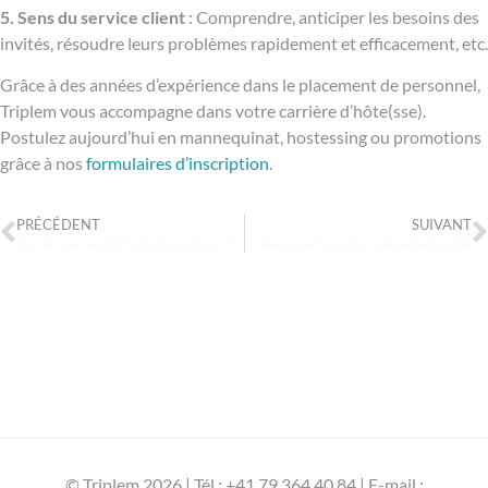
5. Sens du service client
: Comprendre, anticiper les besoins des
invités, résoudre leurs problèmes rapidement et efficacement, etc.
Grâce à des années d’expérience dans le placement de personnel,
Triplem vous accompagne dans votre carrière d’hôte(sse).
Postulez aujourd’hui en mannequinat, hostessing ou promotions
grâce à nos
formulaires d’inscription
.
PRÉCÉDENT
SUIVANT
Les clés pour réussir l’accueil des clients lors d’un événement
Découvrez les métiers de l’événementiel
© Triplem 2026 | Tél : +41 79 364 40 84 | E-mail :