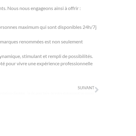
s. Nous nous engageons ainsi à offrir :
 personnes maximum qui sont disponibles 24h/7j
s marques renommées est non seulement
ynamique, stimulant et rempli de possibilités.
ôté pour vivre une expérience professionnelle
SUIVANT
elation clientèle : la clé pour faire de votre événement un succès