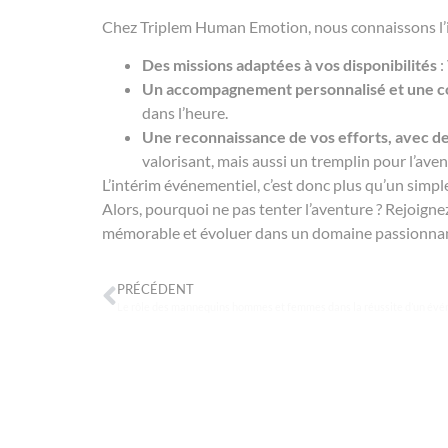
Chez Triplem Human Emotion, nous connaissons l’im
Des missions adaptées à vos disponibilités
:
Un accompagnement personnalisé et une c
dans l’heure.
Une reconnaissance de vos efforts, avec d
valorisant, mais aussi un tremplin pour l’aveni
L’intérim événementiel, c’est donc plus qu’un simpl
Alors, pourquoi ne pas tenter l’aventure ? Rejoign
mémorable et évoluer dans un domaine passionnan
PRÉCÉDENT
Le rôle des mannequins hommes et femmes dans la réussite d’un évén