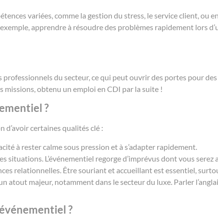
ences variées, comme la gestion du stress, le service client, ou e
 exemple, apprendre à résoudre des problèmes rapidement lors d’
rofessionnels du secteur, ce qui peut ouvrir des portes pour des o
s missions, obtenu un emploi en CDI par la suite !
nementiel ?
 d’avoir certaines qualités clé :
acité à rester calme sous pression et à s’adapter rapidement.
rses situations. L’événementiel regorge d’imprévus dont vous serez a
s relationnelles. Être souriant et accueillant est essentiel, surt
un atout majeur, notamment dans le secteur du luxe. Parler l’anglais
événementiel ?