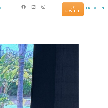
JE
FR
DE
EN
T
POSTULE