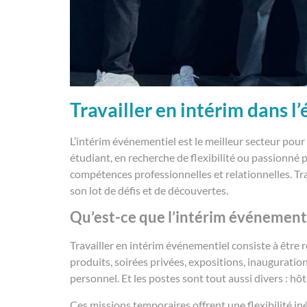
Travailler en intérim dans 
L’intérim événementiel est le meilleur secteur pour
étudiant, en recherche de flexibilité ou passionn
compétences professionnelles et relationnelles. T
son lot de défis et de découvertes.
Qu’est-ce que l’intérim événementi
Travailler en intérim événementiel consiste à être
produits, soirées privées, expositions, inaugurati
personnel. Et les postes sont tout aussi divers : hô
Ces missions temporaires offrent une flexibilité in