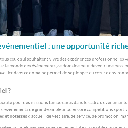
l’événementiel : une opportunité rich
 tous ceux qui souhaitent vivre des expériences professionnelles v
é par le monde des événements, ce domaine peut devenir une passi
ravailler dans ce domaine permet de se plonger au cœur d’enviro
el ?
 recruté pour des missions temporaires dans le cadre d’événements 
ons, événements de grande ampleur ou encore compétitions sportive
tes et hôtesses d’accueil, de vestiaire, de service, de promotion, m
égalée. En quelques semaines seulement, il est possible d’acquérir