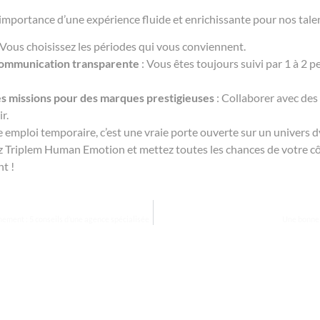
portance d’une expérience fluide et enrichissante pour nos talent
 Vous choisissez les périodes qui vous conviennent.
ommunication transparente
: Vous êtes toujours suivi par 1 à 2
es missions pour des marques prestigieuses
: Collaborer avec de
r.
e emploi temporaire, c’est une vraie porte ouverte sur un univers d
ez Triplem Human Emotion et mettez toutes les chances de votre c
t !
ement : 5 conseils d’une agence spécialisée
Une bonne r