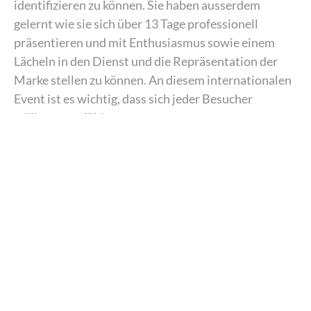
identifizieren zu können. Sie haben ausserdem
gelernt wie sie sich über 13 Tage professionell
präsentieren und mit Enthusiasmus sowie einem
Lächeln in den Dienst und die Repräsentation der
Marke stellen zu können. An diesem internationalen
Event ist es wichtig, dass sich jeder Besucher
willkommen fühlt.
Aus diesem Grund war auch das Team von
TRIPLEM Human Emotion jeden Tag vor Ort um
sicher zu stellen, dass jeder Einzelne sein Bestes gibt
und in Sache Perfektion an sein Grenze geht!